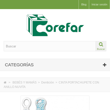
Blog
Iniciar sesión
Buscar
CATEGORÍAS
>
BEBÉS Y MAMÁS
>
Dentición
>
CINTA PORTACHUPETE CON
ANILLO NUVITA