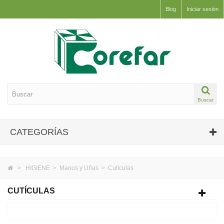
Blog
Iniciar sesión
Buscar
CATEGORÍAS
>
HIGIENE
>
Manos y Uñas
>
Cutículas
CUTÍCULAS